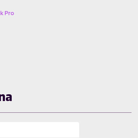
ck Pro
zna