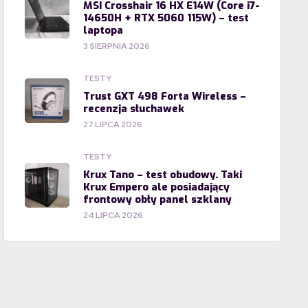
MSI Crosshair 16 HX E14W (Core i7-
14650H + RTX 5060 115W) – test
laptopa
3 SIERPNIA 2026
TESTY
Trust GXT 498 Forta Wireless –
recenzja słuchawek
27 LIPCA 2026
TESTY
Krux Tano – test obudowy. Taki
Krux Empero ale posiadający
frontowy obły panel szklany
24 LIPCA 2026