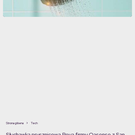
Strona główna
Tech
Słuchawka prysznicowa Reva firmy Oasense z San