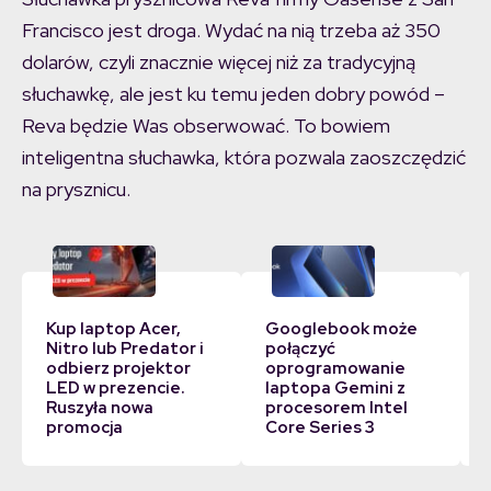
Francisco jest droga. Wydać na nią trzeba aż 350
dolarów, czyli znacznie więcej niż za tradycyjną
słuchawkę, ale jest ku temu jeden dobry powód –
Reva będzie Was obserwować. To bowiem
inteligentna słuchawka, która pozwala zaoszczędzić
na prysznicu.
Kup laptop Acer,
Googlebook może
Nitro lub Predator i
połączyć
odbierz projektor
oprogramowanie
LED w prezencie.
laptopa Gemini z
Ruszyła nowa
procesorem Intel
promocja
Core Series 3