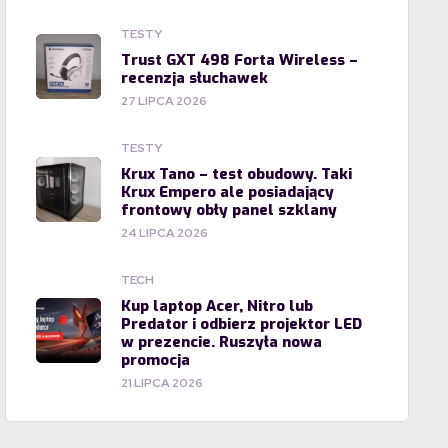
TESTY
Trust GXT 498 Forta Wireless –
recenzja słuchawek
27 LIPCA 2026
TESTY
Krux Tano – test obudowy. Taki
Krux Empero ale posiadający
frontowy obły panel szklany
24 LIPCA 2026
TECH
Kup laptop Acer, Nitro lub
Predator i odbierz projektor LED
w prezencie. Ruszyła nowa
promocja
21 LIPCA 2026