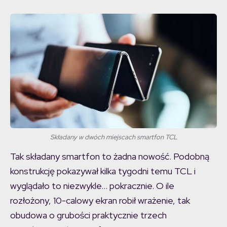
Składany w dwóch miejscach smartfon TCL
Tak składany smartfon to żadna nowość. Podobną
konstrukcję pokazywał kilka tygodni temu TCL i
wyglądało to niezwykle… pokracznie. O ile
rozłożony, 10-calowy ekran robił wrażenie, tak
obudowa o grubości praktycznie trzech