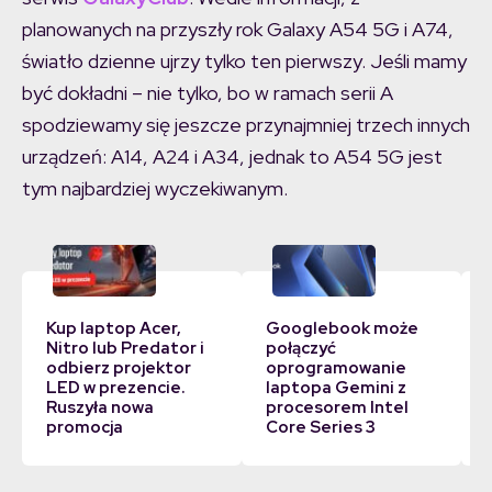
planowanych na przyszły rok Galaxy A54 5G i A74,
światło dzienne ujrzy tylko ten pierwszy. Jeśli mamy
być dokładni – nie tylko, bo w ramach serii A
spodziewamy się jeszcze przynajmniej trzech innych
urządzeń: A14, A24 i A34, jednak to A54 5G jest
tym najbardziej wyczekiwanym.
Kup laptop Acer,
Googlebook może
Nitro lub Predator i
połączyć
odbierz projektor
oprogramowanie
LED w prezencie.
laptopa Gemini z
Ruszyła nowa
procesorem Intel
promocja
Core Series 3