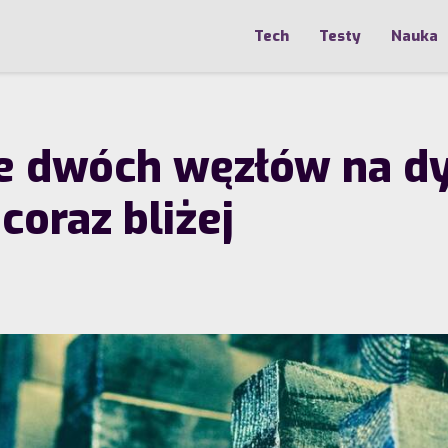
Tech
Testy
Nauka
 dwóch węzłów na dys
oraz bliżej