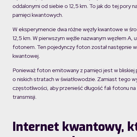
oddalonymi od siebie o 12,5 km. To jak do tej pory n
pamięci kwantowych.
W eksperymencie dwa różne węzły kwantowe w środ
12,5 km. W pierwszym węźle nazwanym węzłem A, 
fotonem. Ten pojedynczy foton został następnie wy
kwantowej.
Ponieważ foton emitowany z pamięci jest w bliskiej 
o niskich stratach w światłowodzie. Zamiast tego 
częstotliwości, aby przenieść długość fali fotonu 
transmisji.
Internet kwantowy, kt