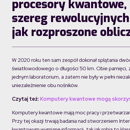
procesory kwantowe,
szereg rewolucyjnych
jak rozproszone obli
W 2020 roku ten sam zespół dokonał splątania dw
światłowodowego o długości 50 km. Obie pamięci, z
jednym laboratorium, a zatem nie były w pełni niez
uniezależnienie obu nośników.
Czytaj też:
Komputery kwantowe mogą skorzysta
Komputery kwantowe mają moc pracy i przetwarzani
Przy tej okazji trwają badania nad stworzeniem In
kwantowym wymianę informacji, tak jak robią to kl