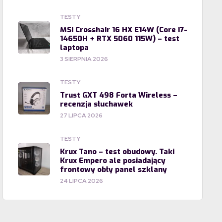
TESTY
MSI Crosshair 16 HX E14W (Core i7-
14650H + RTX 5060 115W) – test
laptopa
3 SIERPNIA 2026
TESTY
Trust GXT 498 Forta Wireless –
recenzja słuchawek
27 LIPCA 2026
TESTY
Krux Tano – test obudowy. Taki
Krux Empero ale posiadający
frontowy obły panel szklany
24 LIPCA 2026