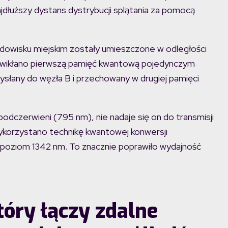
ajdłuższy dystans dystrybucji splątania za pomocą
owisku miejskim zostały umieszczone w odległości
uwikłano pierwszą pamięć kwantową pojedynczym
słany do węzła B i przechowany w drugiej pamięci
podczerwieni (795 nm), nie nadaje się on do transmisji
wykorzystano technikę kwantowej konwersji
na poziom 1342 nm. To znacznie poprawiło wydajność
óry łączy zdalne