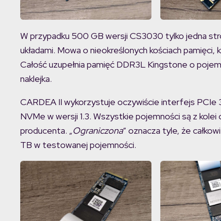
W przypadku 500 GB wersji CS3030 tylko jedna str
układami. Mowa o nieokreślonych kościach pamięci, 
Całość uzupełnia pamięć DDR3L Kingstone o pojemno
naklejka.
CARDEA II wykorzystuje oczywiście interfejs PCIe 3
NVMe w wersji 1.3. Wszystkie pojemności są z kolei 
producenta. „
Ograniczona
” oznacza tyle, że całko
TB w testowanej pojemności.