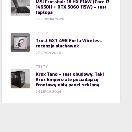
MSI Crosshair 16 HX E14W (Core i7-
14650H + RTX 5060 115W) – test
laptopa
3 SIERPNIA 2026
TESTY
Trust GXT 498 Forta Wireless –
recenzja słuchawek
27 LIPCA 2026
TESTY
Krux Tano – test obudowy. Taki
Krux Empero ale posiadający
frontowy obły panel szklany
24 LIPCA 2026