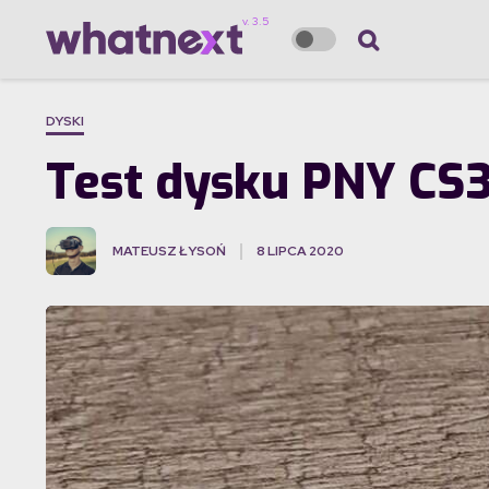
DYSKI
Test dysku PNY CS
MATEUSZ ŁYSOŃ
8 LIPCA 2020
·