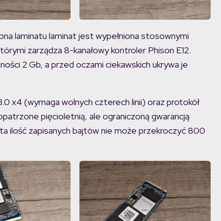
ona laminatu laminat jest wypełniona stosownymi
którymi zarządza 8-kanałowy kontroler Phison E12.
ści 2 Gb, a przed oczami ciekawskich ukrywa je
.0 x4 (wymaga wolnych czterech linii) oraz protokół
opatrzone pięcioletnią, ale ograniczoną gwarancją
wita ilość zapisanych bajtów nie może przekroczyć 800