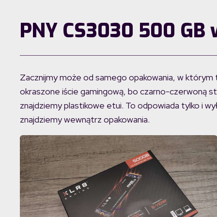
PNY CS3030 500 GB w
Zacznijmy może od samego opakowania, w którym to
okraszone iście gamingową, bo czarno-czerwoną styl
znajdziemy plastikowe etui. To odpowiada tylko i w
znajdziemy wewnątrz opakowania.