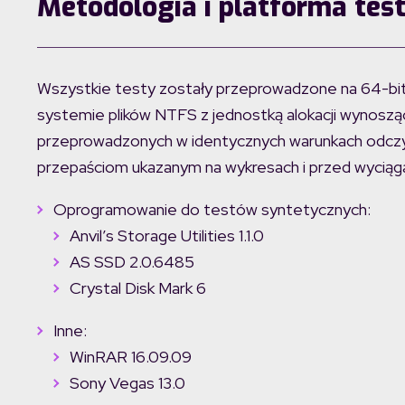
Metodologia i platforma tes
Wszystkie testy zostały przeprowadzone na 64-b
systemie plików NTFS z jednostką alokacji wynosząc
przeprowadzonych w identycznych warunkach odczyt
przepaściom ukazanym na wykresach i przed wyciąga
Oprogramowanie do testów syntetycznych:
Anvil’s Storage Utilities 1.1.0
AS SSD 2.0.6485
Crystal Disk Mark 6
Inne:
WinRAR 16.09.09
Sony Vegas 13.0