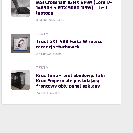
MSI Crosshair 16 HX E14W (Core i7-
14650H + RTX 5060 115W) – test
laptopa
3 SIERPNIA 2026
TESTY
Trust GXT 498 Forta Wireless –
recenzja słuchawek
27 LIPCA 2026
TESTY
Krux Tano – test obudowy. Taki
Krux Empero ale posiadający
frontowy obły panel szklany
24 LIPCA 2026