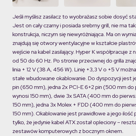
Jeśli myślisz zasilacz to wyobrażasz sobie dosyć st
Jest on cały czarny i posiada srebrny grill, nie ma 
konstrukcja, niczym się niewyróżniająca. Ma on wym
znajdują się otwory wentylacyjne w kształcie plastr
wejście na kabel zasilający. Hyper K współpracuje z 
od 50 do 60 Hz. Po stronie przeciwnej do grilla znaj
linia + 12 V (38 A, 456 W). Linię +3,3 V o +5 V możn
stałe wbudowane okablowanie. Do dyspozycji jest
pin (650 mm), jedna 2x PCI-E 6+2 pin (500 mm do p
wynosi 150 mm), dwie 3x SATA (400 mm do pierwsze
150 mm), jedna 3x Molex + FDD (400 mm do pierwsz
150 mm). Okablowanie jest prawidłowe a jego ilość
tylko, że jedynie kabel ATX został opleciony – resz
zestawów komputerowych z bocznym oknem.