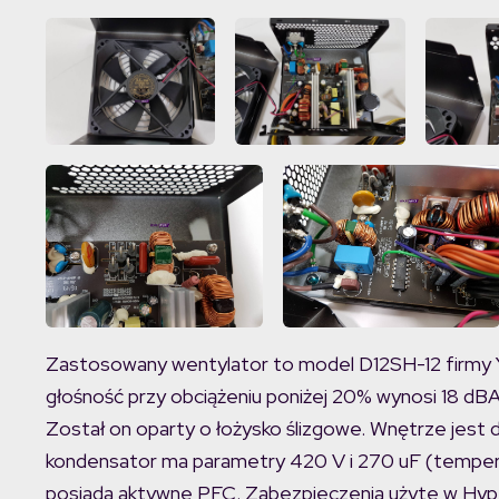
Zastosowany wentylator to model D12SH-12 firmy Ya
głośność przy obciążeniu poniżej 20% wynosi 18 dB
Został on oparty o łożysko ślizgowe. Wnętrze jest
kondensator ma parametry 420 V i 270 uF (temperatu
posiada aktywne PFC. Zabezpieczenia użyte w Hyp