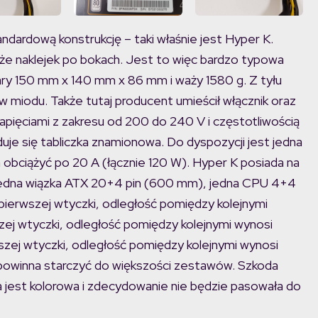
andardową konstrukcję – taki właśnie jest Hyper K.
także naklejek po bokach. Jest to więc bardzo typowa
iary 150 mm x 140 mm x 86 mm i waży 1580 g. Z tyłu
ów miodu. Także tutaj producent umieścił włącznik oraz
napięciami z zakresu od 200 do 240 V i częstotliwością
duje się tabliczka znamionowa. Do dyspozycji jest jedna
a obciążyć po 20 A (łącznie 120 W). Hyper K posiada na
 jedna wiązka ATX 20+4 pin (600 mm), jedna CPU 4+4
ierwszej wtyczki, odległość pomiędzy kolejnymi
j wtyczki, odległość pomiędzy kolejnymi wynosi
ej wtyczki, odległość pomiędzy kolejnymi wynosi
 powinna starczyć do większości zestawów. Szkoda
ta jest kolorowa i zdecydowanie nie będzie pasowała do