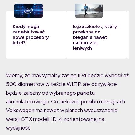
Kiedy mogą
Egzoszkielet, który
zadebiutować
przekona do
k
nowe procesory
biegania nawet
Intel?
najbardziej
leniwych
Wiemy, że maksymalny zasięg ID4 będzie wynosił aż
500 kilometrów w teście WLTP, ale oczywiście
będzie zależny od wybranego pakietu
akumulatorowego. Co ciekawe, po kilku miesiącach
Volkswagen ma nawet w planach wypuszczenie
wersji GTX modeli I.D. 4 zorientowanej na
wydajność.