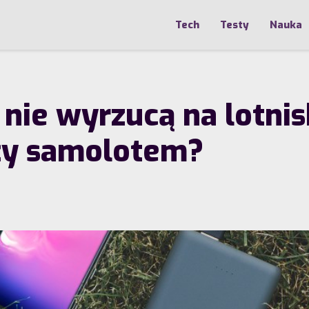
Tech
Testy
Nauka
ie wyrzucą na lotnisk
óży samolotem?