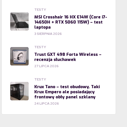
TESTY
MSI Crosshair 16 HX E14W (Core i7-
14650H + RTX 5060 115W) – test
laptopa
3 SIERPNIA 2026
TESTY
Trust GXT 498 Forta Wireless –
recenzja słuchawek
27 LIPCA 2026
TESTY
Krux Tano – test obudowy. Taki
Krux Empero ale posiadający
frontowy obły panel szklany
24 LIPCA 2026