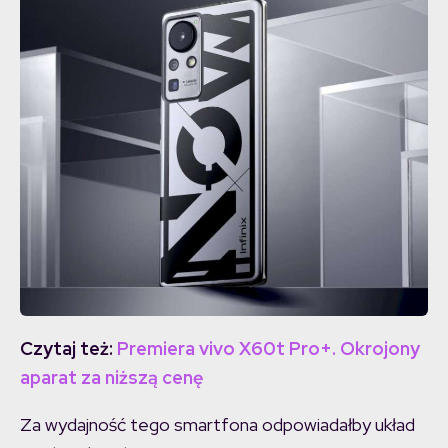
Czytaj też:
Premiera vivo X60t Pro+. Okrojony
aparat za niższą cenę
Za wydajność tego smartfona odpowiadałby układ