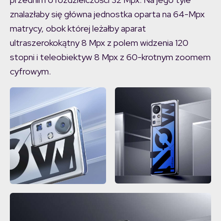
znalazłaby się główna jednostka oparta na 64-Mpx
matrycy, obok której leżałby aparat
ultraszerokokątny 8 Mpx z polem widzenia 120
stopni i teleobiektyw 8 Mpx z 60-krotnym zoomem
cyfrowym.