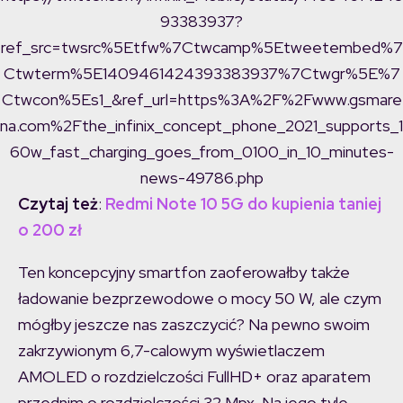
93383937?
ref_src=twsrc%5Etfw%7Ctwcamp%5Etweetembed%7
Ctwterm%5E1409461424393383937%7Ctwgr%5E%7
Ctwcon%5Es1_&ref_url=https%3A%2F%2Fwww.gsmare
na.com%2Fthe_infinix_concept_phone_2021_supports_1
60w_fast_charging_goes_from_0100_in_10_minutes-
news-49786.php
Czytaj też
:
Redmi Note 10 5G do kupienia taniej
o 200 zł
Ten koncepcyjny smartfon zaoferowałby także
ładowanie bezprzewodowe o mocy 50 W, ale czym
mógłby jeszcze nas zaszczycić? Na pewno swoim
zakrzywionym 6,7-calowym wyświetlaczem
AMOLED o rozdzielczości FullHD+ oraz aparatem
przednim o rozdzielczości 32 Mpx. Na jego tyle