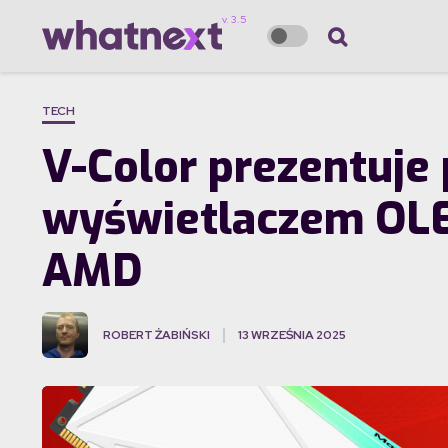
TECH
V-Color prezentuj
wyświetlaczem OLED
AMD
ROBERT ŻABIŃSKI
13 WRZEŚNIA 2025
·