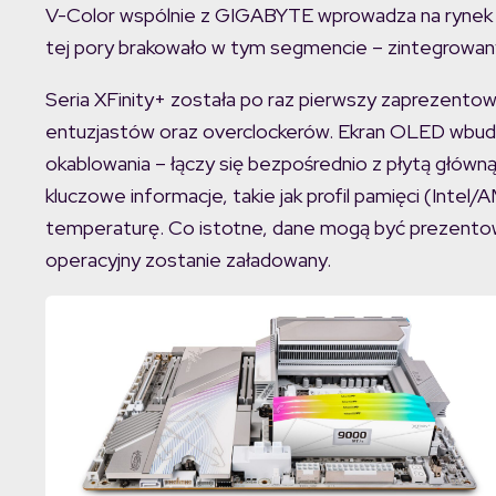
V-Color wspólnie z GIGABYTE wprowadza na rynek p
tej pory brakowało w tym segmencie – zintegrow
Seria XFinity+ została po raz pierwszy zaprezent
entuzjastów oraz overclockerów. Ekran OLED wb
okablowania – łączy się bezpośrednio z płytą główn
kluczowe informacje, takie jak profil pamięci (Intel
temperaturę. Co istotne, dane mogą być prezent
operacyjny zostanie załadowany.