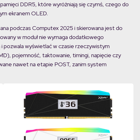
amięci DDR5, które wyróżniają się czymś, czego do
anym ekranem OLED.
owana podczas Computex 2025 i skierowana jest do
udowany w moduł nie wymaga dodatkowego
ą i pozwala wyświetlać w czasie rzeczywistym
/AMD), pojemność, taktowanie, timingi, napięcie czy
owane nawet na etapie POST, zanim system