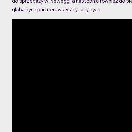
do sprzedaży w Newegg, a następnie również do s
globalnych partnerów dystrybucyjnych.