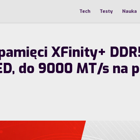
Tech
Testy
Nauka
e pamięci XFinity+ D
, do 9000 MT/s na pl