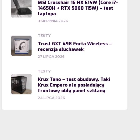
MSI Crosshair 16 HX E14W (Core i7-
14650H + RTX 5060 115W) – test
laptopa
3 SIERPNIA 2026
TESTY
Trust GXT 498 Forta Wireless –
recenzja słuchawek
27 LIPCA 2026
TESTY
Krux Tano – test obudowy. Taki
Krux Empero ale posiadający
frontowy obły panel szklany
24 LIPCA 2026