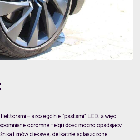
t
eflektorami – szczególnie “paskami” LED, a więc
 wspomniane ogromne felgi i dość mocno opadający
ażnika i znów ciekawe, delikatnie spłaszczone