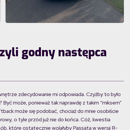
zyli godny następca
o wnętrze zdecydowanie mi odpowiada. Czyżby to było
Być może, ponieważ tak naprawdę z takim “miksem”
iftback może się podobać, chociaż do mnie osobiście
rowy, o tyle przód już nie do końca. Cóż, kwestia
ób, które ostatecznie wolałyby Passata w wersji R-