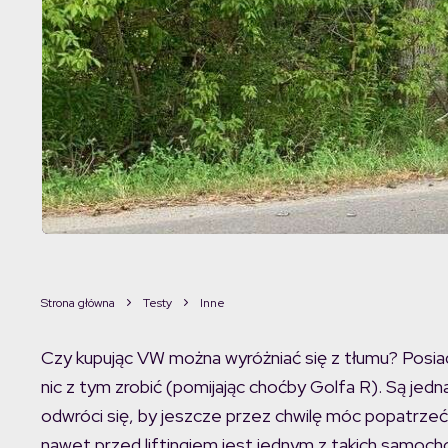
Strona główna
Testy
Inne
Czy kupując VW można wyróżniać się z tłumu? Posi
nic z tym zrobić (pomijając choćby Golfa R). Są jedn
odwróci się, by jeszcze przez chwilę móc popatrzeć
nawet przed liftingiem jest jednym z takich samoc