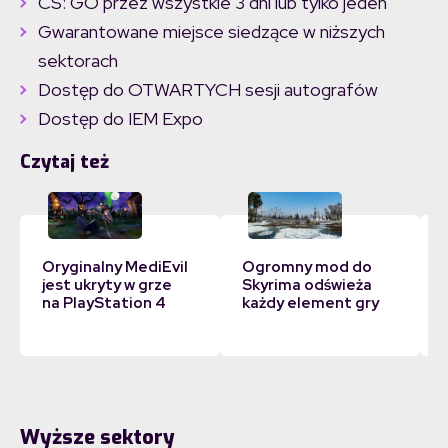
CS: GO przez wszystkie 3 dni lub tylko jeden
Gwarantowane miejsce siedzące w niższych
sektorach
Dostęp do OTWARTYCH sesji autografów
Dostęp do IEM Expo
Czytaj też
Oryginalny MediEvil
Ogromny mod do
jest ukryty w grze
Skyrima odświeża
na PlayStation 4
każdy element gry
Wyższe sektory