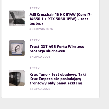
TESTY
MSI Crosshair 16 HX E14W (Core i7-
14650H + RTX 5060 115W) – test
laptopa
3 SIERPNIA 2026
TESTY
Trust GXT 498 Forta Wireless –
recenzja słuchawek
27 LIPCA 2026
TESTY
Krux Tano – test obudowy. Taki
Krux Empero ale posiadający
frontowy obły panel szklany
24 LIPCA 2026