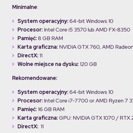
Minimalne
:
System operacyjny:
64-bit Windows 10
Procesor:
Intel Core i5 3570 lub AMD FX-8350
Pamięć:
8 GB RAM
Karta graficzna:
NVIDIA GTX 760, AMD Radeon
DirectX:
11
Wolne miejsce na dysku:
120 GB
Rekomendowane:
System operacyjny:
64-bit Windows 10
Procesor:
Intel Core i7-7700 or AMD Ryzen 7 
Pamięć
:
16 GB RAM
K
arta graficzna
:
GPU: NVIDIA GTX 1070 / RTX 
DirectX:
11