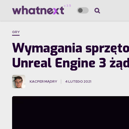
GRY
Wymagania sprzętow
Unreal Engine 3 żą
KACPER MĄDRY
4 LUTEGO 2021
·