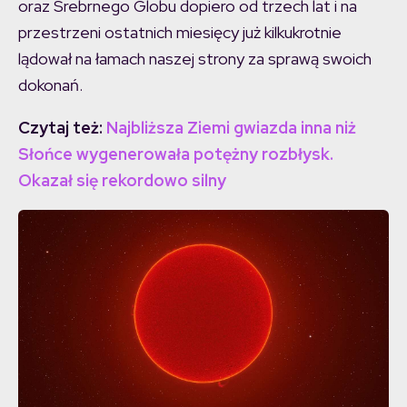
oraz Srebrnego Globu dopiero od trzech lat i na
przestrzeni ostatnich miesięcy już kilkukrotnie
lądował na łamach naszej strony za sprawą swoich
dokonań.
Czytaj też:
Najbliższa Ziemi gwiazda inna niż
Słońce wygenerowała potężny rozbłysk.
Okazał się rekordowo silny