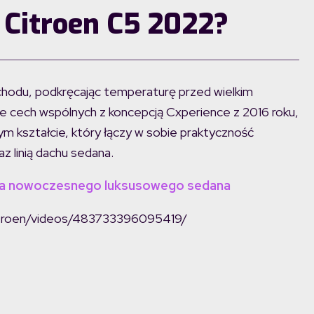
 Citroen C5 2022?
chodu, podkręcając temperaturę przed wielkim
le cech wspólnych z koncepcją Cxperience z 2016 roku,
ym kształcie, który łączy w sobie praktyczność
 linią dachu sedana.
 na nowoczesnego luksusowego sedana
itroen/videos/483733396095419/