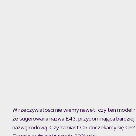
W rzeczywistości nie wiemy nawet, czy ten model rz
że sugerowana nazwa E43, przypominająca bardziej 
nazwą kodową. Czy zamiast C5 doczekamy się C6? T