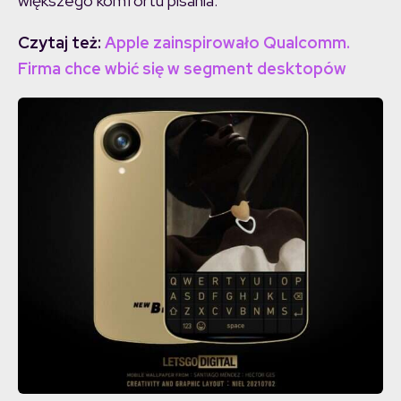
większego komfortu pisania.
Czytaj też:
Apple zainspirowało Qualcomm.
Firma chce wbić się w segment desktopów