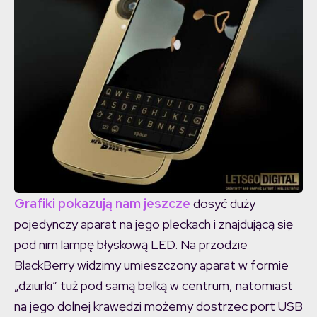
Grafiki pokazują nam jeszcze
dosyć duży
pojedynczy aparat na jego pleckach i znajdującą się
pod nim lampę błyskową LED. Na przodzie
BlackBerry widzimy umieszczony aparat w formie
„dziurki” tuż pod samą belką w centrum, natomiast
na jego dolnej krawędzi możemy dostrzec port USB