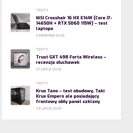
TESTY
MSI Crosshair 16 HX E14W (Core i7-
14650H + RTX 5060 115W) – test
laptopa
3 SIERPNIA 2026
TESTY
Trust GXT 498 Forta Wireless –
recenzja słuchawek
27 LIPCA 2026
TESTY
Krux Tano – test obudowy. Taki
Krux Empero ale posiadający
frontowy obły panel szklany
24 LIPCA 2026