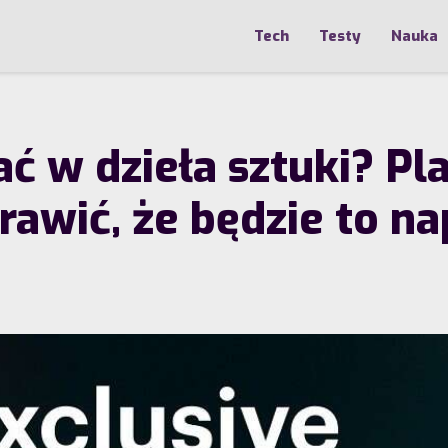
Tech
Testy
Nauka
ć w dzieła sztuki? Pl
awić, że będzie to n