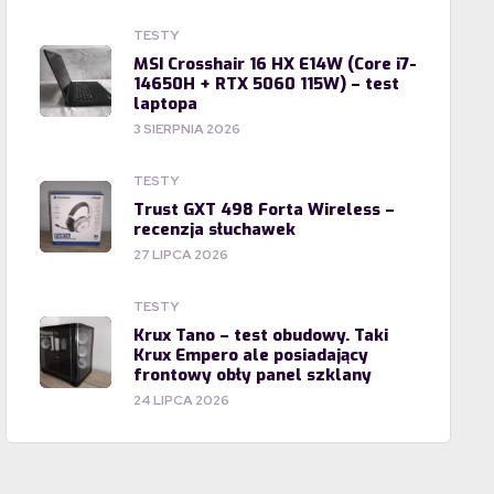
TESTY
MSI Crosshair 16 HX E14W (Core i7-
14650H + RTX 5060 115W) – test
laptopa
3 SIERPNIA 2026
TESTY
Trust GXT 498 Forta Wireless –
recenzja słuchawek
27 LIPCA 2026
TESTY
Krux Tano – test obudowy. Taki
Krux Empero ale posiadający
frontowy obły panel szklany
24 LIPCA 2026