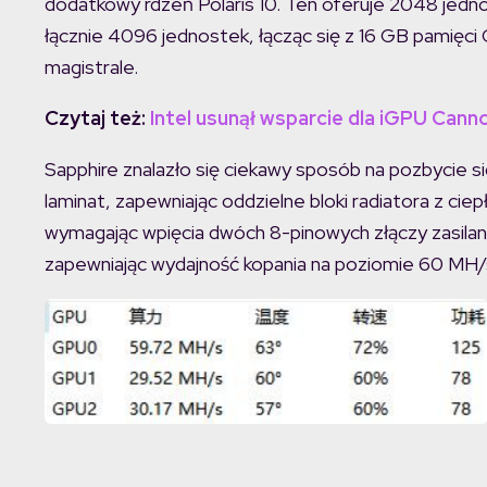
dodatkowy rdzeń Polaris 10. Ten oferuje 2048 jedno
łącznie 4096 jednostek, łącząc się z 16 GB pamięc
magistrale.
Czytaj też:
Intel usunął wsparcie dla iGPU Canno
Sapphire znalazło się ciekawy sposób na pozbycie się
laminat, zapewniając oddzielne bloki radiatora z ci
wymagając wpięcia dwóch 8-pinowych złączy zasilania
zapewniając wydajność kopania na poziomie 60 MH