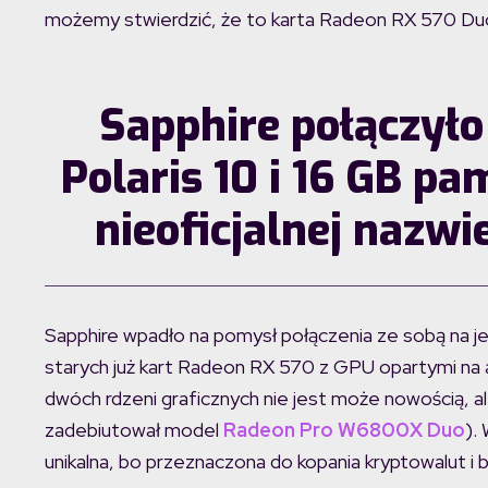
możemy stwierdzić, że to karta Radeon RX 570 Du
Sapphire połączyło
Polaris 10 i 16 GB p
nieoficjalnej nazw
Sapphire wpadło na pomysł połączenia ze sobą na 
starych już kart Radeon RX 570 z GPU opartymi na a
dwóch rdzeni graficznych nie jest może nowością, al
zadebiutował model
Radeon Pro W6800X Duo
).
unikalna, bo przeznaczona do kopania kryptowalut i 