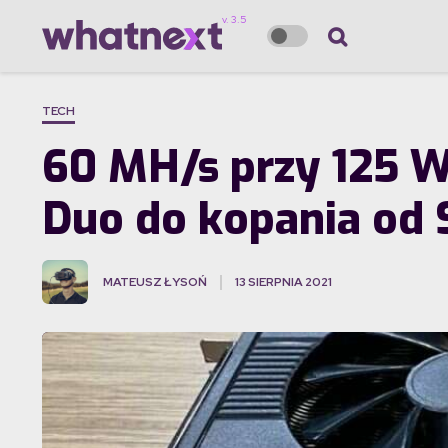
TECH
60 MH/s przy 125 W
Duo do kopania od 
MATEUSZ ŁYSOŃ
13 SIERPNIA 2021
·