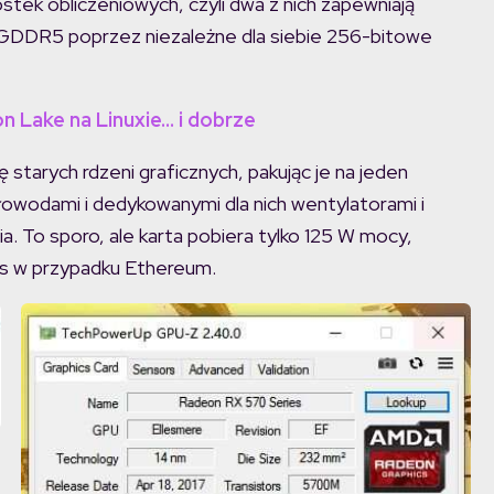
stek obliczeniowych, czyli dwa z nich zapewniają
i GDDR5 poprzez niezależne dla siebie 256-bitowe
n Lake na Linuxie… i dobrze
 starych rdzeni graficznych, pakując je na jeden
epłowodami i dedykowanymi dla nich wentylatorami i
. To sporo, ale karta pobiera tylko 125 W mocy,
/s w przypadku Ethereum.