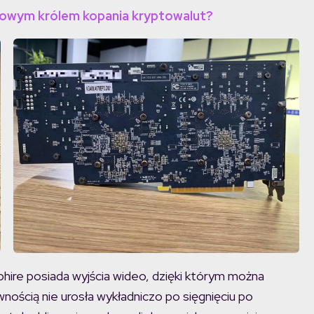
wym królem kopania kryptowalut?
ire posiada wyjścia wideo, dzięki którym można
wnością nie urosła wykładniczo po sięgnięciu po