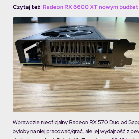
Czytaj też:
Radeon RX 6600 XT nowym budżeto
Wprawdzie nieoficjalny Radeon RX 570 Duo od Sapph
byłoby na niej pracować/grać, ale jej wydajność z pe