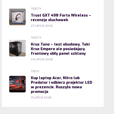
TESTY
Trust GXT 498 Forta Wireless –
recenzja słuchawek
27 LIPCA 2026
TESTY
Krux Tano – test obudowy. Taki
Krux Empero ale posiadający
frontowy obły panel szklany
24 LIPCA 2026
TECH
Kup laptop Acer, Nitro lub
Predator i odbierz projektor LED
w prezencie. Ruszyła nowa
promocja
21 LIPCA 2026