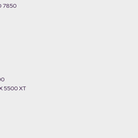
HD 7850
00
RX 5500 XT