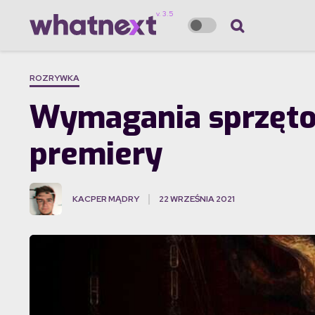
ROZRYWKA
Wymagania sprzętow
premiery
KACPER MĄDRY
22 WRZEŚNIA 2021
·