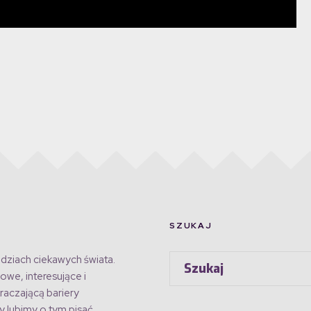
SZUKAJ
dziach ciekawych świata.
owe, interesujące i
raczającą bariery
 lubimy o tym pisać.