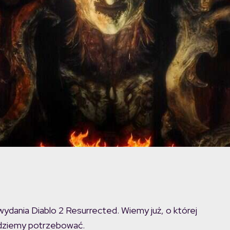
wydania Diablo 2 Resurrected. Wiemy już, o której
ędziemy potrzebować.