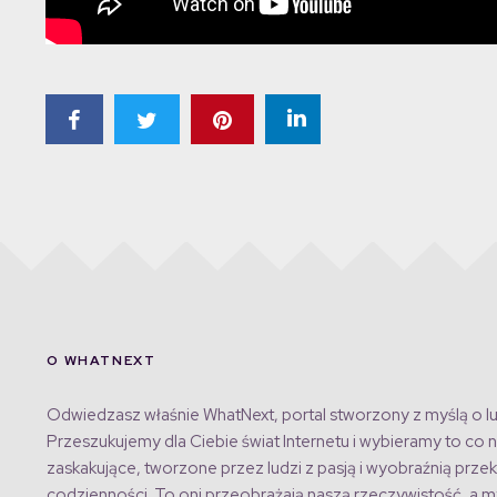
O WHATNEXT
Odwiedzasz właśnie WhatNext, portal stworzony z myślą o lu
Przeszukujemy dla Ciebie świat Internetu i wybieramy to co n
zaskakujące, tworzone przez ludzi z pasją i wyobraźnią przek
codzienności. To oni przeobrażają naszą rzeczywistość, a my