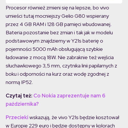
Procesor również zmieni się na lepsze, bo vivo
umieści tutaj mocniejszy Gelio G80 wspierany
przez 4 GB RAM i 128 GB pamięci wbudowanej.
Bateria pozostanie bez zmian i tak jak w modelu
podstawowym znajdziemy w Y21s baterię o
pojemności 5000 mAh obsługującą szybkie
ładowanie z mocą 18W. Nie zabraknie też wejścia
słuchawkowego 3,5 mm, czytnika linii papilarnych z
boku i odporności na kurz oraz wodę zgodnej z
normą IP52.
Czytaj też:
Co Nokia zaprezentuje nam 6
października?
Przecieki
wskazują, że vivo Y21s będzie kosztował
w Europie 229 euro i będzie dostępny w kolorach