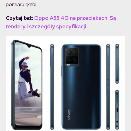
pomiaru głębi.
Czytaj też:
Oppo A55 4G na przeciekach. Są
rendery i szczegóły specyfikacji