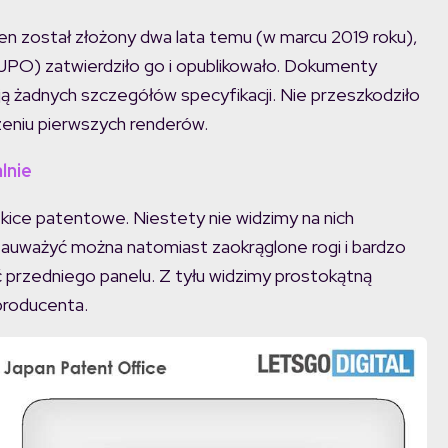
n został złożony dwa lata temu (w marcu 2019 roku),
JPO) zatwierdziło go i opublikowało. Dokumenty
ją żadnych szczegółów specyfikacji. Nie przeszkodziło
eniu pierwszych renderów.
lnie
zkice patentowe. Niestety nie widzimy na nich
auważyć można natomiast zaokrąglone rogi i bardzo
ć przedniego panelu. Z tyłu widzimy prostokątną
 producenta.