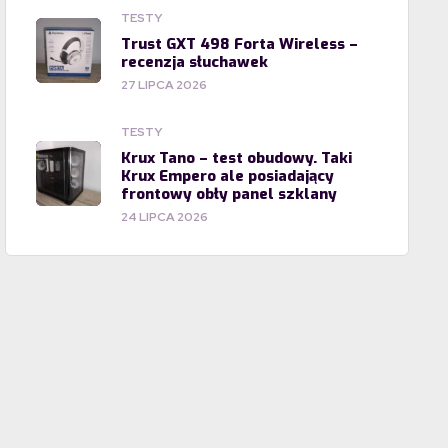
TESTY
Trust GXT 498 Forta Wireless –
recenzja słuchawek
27 LIPCA 2026
TESTY
Krux Tano – test obudowy. Taki
Krux Empero ale posiadający
frontowy obły panel szklany
24 LIPCA 2026