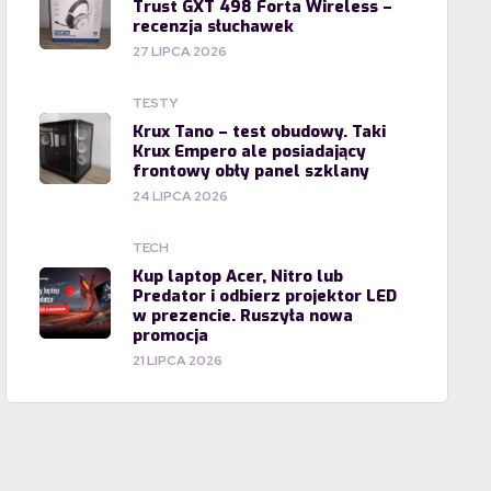
Trust GXT 498 Forta Wireless –
recenzja słuchawek
27 LIPCA 2026
TESTY
Krux Tano – test obudowy. Taki
Krux Empero ale posiadający
frontowy obły panel szklany
24 LIPCA 2026
TECH
Kup laptop Acer, Nitro lub
Predator i odbierz projektor LED
w prezencie. Ruszyła nowa
promocja
21 LIPCA 2026