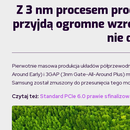
Z 3 nm procesem pr
przyjdą ogromne wzro
nie 
Pierwotnie masowa produkcja układów półprzewodn
Around Early) i 3GAP (3nm Gate-All-Around Plus) m
Samsung został zmuszony do przesunięcia tego mo
Czytaj też:
Standard PCIe 6.0 prawie sfinalizow