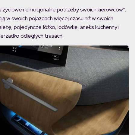
ła życiowe i emocjonalne potrzeby swoich kierowców”.
zają w swoich pojazdach więcej czasu niż w swoich
letę, pojedyncze łóżko, lodówkę, aneks kuchenny i
erzadko odległych trasach.