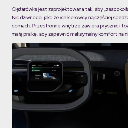
Ciężarówka jest zaprojektowana tak, aby „zaspokoi
Nic dziwnego, jako że ich kierowcy najczęściej spęd
domach. Przestronne wnętrze zawiera prysznic i toa
małą pralkę, aby zapewnić maksymalny komfort na ni