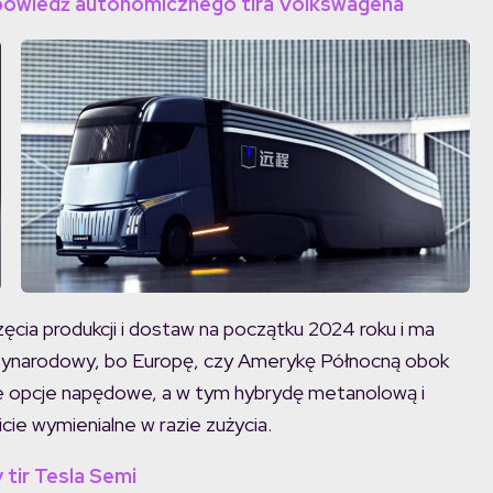
zapowiedź autonomicznego tira Volkswagena
cia produkcji i dostaw na początku 2024 roku i ma
iędzynarodowy, bo Europę, czy Amerykę Północną obok
ne opcje napędowe, a w tym hybrydę metanolową i
cie wymienialne w razie zużycia.
 tir Tesla Semi