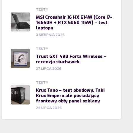
TESTY
MSI Crosshair 16 HX E14W (Core i7-
14650H + RTX 5060 115W) – test
laptopa
3 SIERPNIA 2026
TESTY
Trust GXT 498 Forta Wireless –
recenzja słuchawek
27 LIPCA 2026
TESTY
Krux Tano – test obudowy. Taki
Krux Empero ale posiadający
frontowy obły panel szklany
24 LIPCA 2026