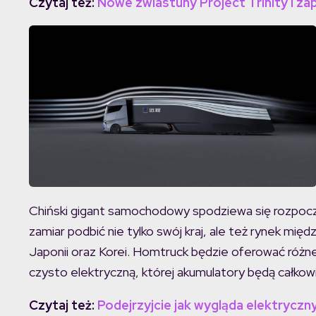
Czytaj też:
Nowe zwiastuny Project Trinity i 
Chiński gigant samochodowy spodziewa się rozpoczę
zamiar podbić nie tylko swój kraj, ale też rynek m
Japonii oraz Korei. Homtruck będzie oferować róż
czysto elektryczną, której akumulatory będą całkowi
Czytaj też:
Podejrzyjcie jak wygląda elektryczny