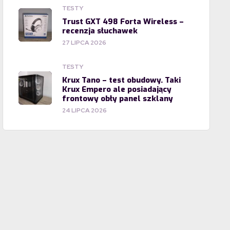
TESTY
Trust GXT 498 Forta Wireless –
recenzja słuchawek
27 LIPCA 2026
TESTY
Krux Tano – test obudowy. Taki
Krux Empero ale posiadający
frontowy obły panel szklany
24 LIPCA 2026