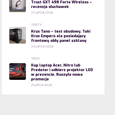
Trust GXT 498 Forta Wireless –
recenzja słuchawek
27 LIPCA 2026
TESTY
Krux Tano – test obudowy. Taki
Krux Empero ale posiadający
frontowy obły panel szklany
24 LIPCA 2026
TECH
Kup laptop Acer, Nitro lub
Predator i odbierz projektor LED
w prezencie. Ruszyła nowa
promocja
21 LIPCA 2026