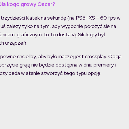
Dla kogo growy Oscar?
ć trzydzieści klatek na sekundę (na PS5 i XS – 60 fps w
omuś zależy tylko na tym, aby wygodnie położyć się na
żnicami graficznymi to to dostaną. Silnik gry był
ch urządzeń.
ewne chcieliby, aby było inaczej jest crossplay. Opcja
sprzęcie grają nie będzie dostępna w dniu premiery i
 czy będą w stanie stworzyć tego typu opcję.