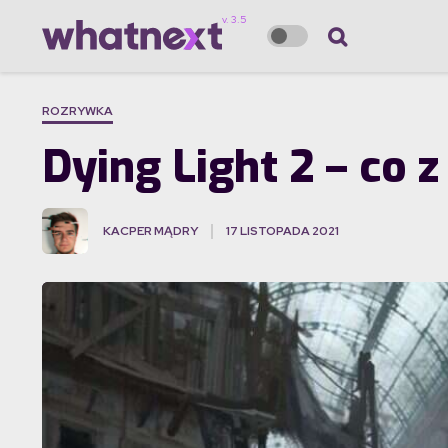
ROZRYWKA
Dying Light 2 – co 
KACPER MĄDRY
17 LISTOPADA 2021
·