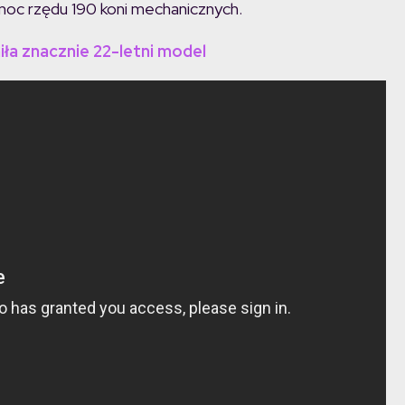
oc rzędu 190 koni mechanicznych.
ła znacznie 22-letni model