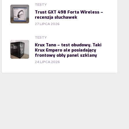
TESTY
Trust GXT 498 Forta Wireless –
recenzja słuchawek
27 LIPCA 2026
TESTY
Krux Tano – test obudowy. Taki
Krux Empero ale posiadający
frontowy obły panel szklany
24 LIPCA 2026