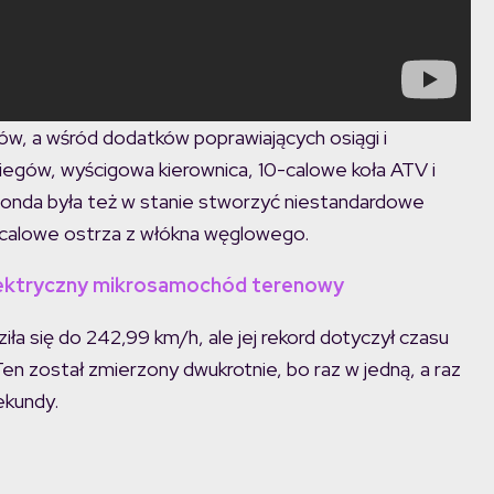
ów, a wśród dodatków poprawiających osiągi i
biegów, wyścigowa kierownica, 10-calowe koła ATV i
onda była też w stanie stworzyć niestandardowe
iocalowe ostrza z włókna węglowego.
elektryczny mikrosamochód terenowy
 się do 242,99 km/h, ale jej rekord dotyczył czasu
 Ten został zmierzony dwukrotnie, bo raz w jedną, a raz
ekundy.