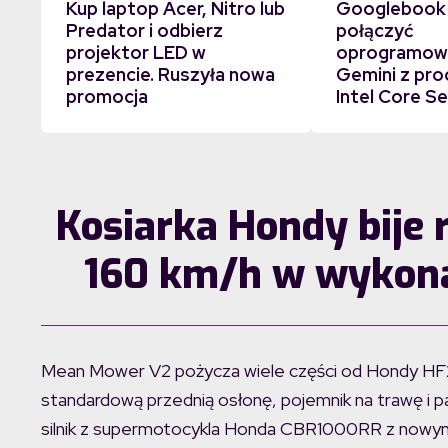
Kup laptop Acer, Nitro lub
Googlebook
Predator i odbierz
połączyć
projektor LED w
oprogramowa
prezencie. Ruszyła nowa
Gemini z pr
promocja
Intel Core Se
Kosiarka Hondy bije r
160 km/h w wykon
Mean Mower V2 pożycza wiele części od Hondy HF262
standardową przednią osłonę, pojemnik na trawę i p
silnik z supermotocykla Honda CBR1000RR z nowym