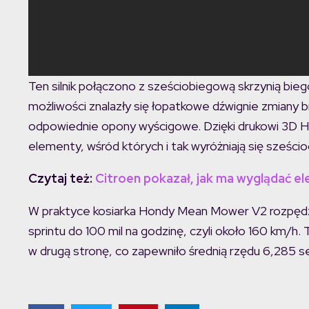
Ten silnik połączono z sześciobiegową skrzynią bieg
możliwości znalazły się łopatkowe dźwignie zmiany 
odpowiednie opony wyścigowe. Dzięki drukowi 3D H
elementy, wśród których i tak wyróżniają się sześc
Czytaj też:
Citroen pokazał, jak ma wyglądać 
W praktyce kosiarka Hondy Mean Mower V2 rozpędziła
sprintu do 100 mil na godzinę, czyli około 160 km/h.
w drugą stronę, co zapewniło średnią rzędu 6,285 s