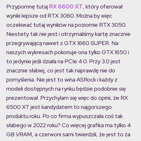
Przypomnę tutaj
RX 6600 XT
, który oferował
wyniki lepsze od RTX 3060. Można by więc
oczekiwać tutaj wyników na poziomie RTX 3050.
Niestety tak nie jest i otrzymaliśmy kartę znacznie
przegrywającą nawet z GTX 1660 SUPER. Na
naszych wykresach pokonuje ona tylko GTX 1650 i
to jedynie jeśli działa na PCIe 4.0. Przy 3.0 jest
znacznie słabiej, co jest tak naprawdę nie do
pomyślenia. Nie jest to wina ASRock i każdy z
modeli dostępnych na rynku będzie podobnie się
prezentował. Przychylam się więc do opinii, że RX
6500 XT jest kandydatem to najgorszego
produktu roku. Po co firma wypuszczała coś tak
słabego w 2022 roku? Co więcej grafika ma tylko 4
GB VRAM, a czerwoni sami twierdzili, że jest to za