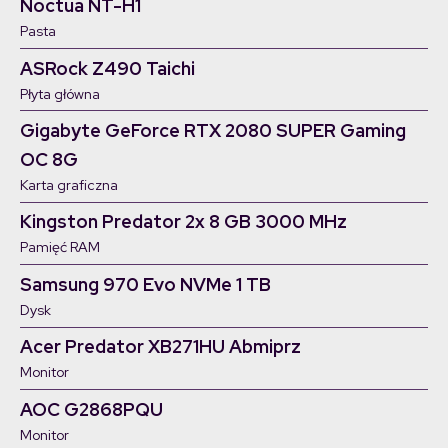
Noctua NT-H1
Pasta
ASRock Z490 Taichi
Płyta główna
Gigabyte GeForce RTX 2080 SUPER Gaming
OC 8G
Karta graficzna
Kingston Predator 2x 8 GB 3000 MHz
Pamięć RAM
Samsung 970 Evo NVMe 1 TB
Dysk
Acer Predator XB271HU Abmiprz
Monitor
AOC G2868PQU
Monitor