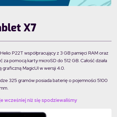
ablet X7
k Helio P22T współpracujący z 3 GB pamięci RAM oraz
ć za pomocą karty microSD do 512 GB. Całość działa
 graficzną MagicUI w wersji 4.0.
adze 325 gramów posiada baterię o pojemności 5100
 mm.
je wcześniej niż się spodziewaliśmy