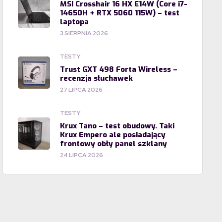
MSI Crosshair 16 HX E14W (Core i7-
14650H + RTX 5060 115W) – test
laptopa
3 SIERPNIA 2026
TESTY
Trust GXT 498 Forta Wireless –
recenzja słuchawek
27 LIPCA 2026
TESTY
Krux Tano – test obudowy. Taki
Krux Empero ale posiadający
frontowy obły panel szklany
24 LIPCA 2026