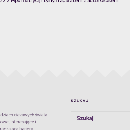
go z 2 Mpx matrycą i tylnym aparatem z autofokusem
SZUKAJ
dziach ciekawych świata.
owe, interesujące i
raczającą bariery