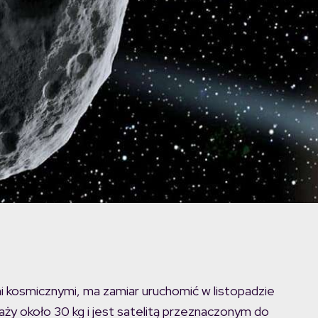
i kosmicznymi, ma zamiar uruchomić w listopadzie
y około 30 kg i jest satelitą przeznaczonym do