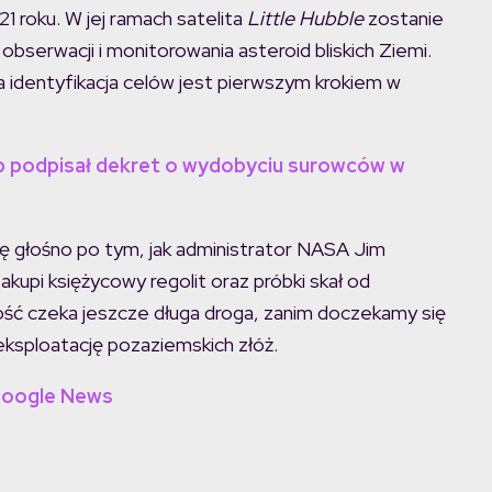
21 roku. W jej ramach satelita
Little Hubble
zostanie
serwacji i monitorowania asteroid bliskich Ziemi.
 identyfikacja celów jest pierwszym krokiem w
p podpisał dekret o wydobyciu surowców w
ę głośno po tym, jak administrator NASA Jim
kupi księżycowy regolit oraz próbki skał od
kość czeka jeszcze długa droga, zanim doczekamy się
eksploatację pozaziemskich złóż.
Google News