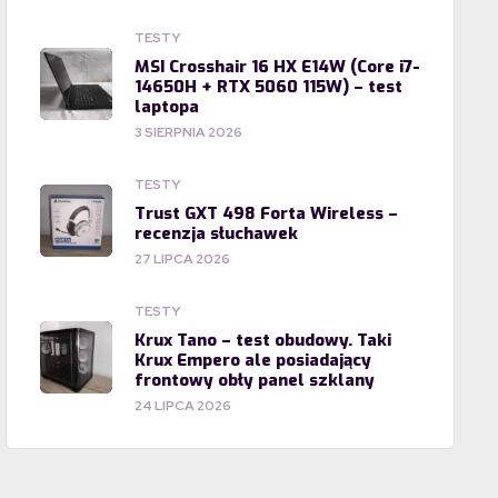
TESTY
MSI Crosshair 16 HX E14W (Core i7-
14650H + RTX 5060 115W) – test
laptopa
3 SIERPNIA 2026
TESTY
Trust GXT 498 Forta Wireless –
recenzja słuchawek
27 LIPCA 2026
TESTY
Krux Tano – test obudowy. Taki
Krux Empero ale posiadający
frontowy obły panel szklany
24 LIPCA 2026