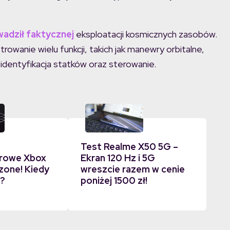
wadził faktycznej
eksploatacji kosmicznych zasobów.
anie wielu funkcji, takich jak manewry orbitalne,
 identyfikacja statków oraz sterowanie.
Test Realme X50 5G –
rowe Xbox
Ekran 120 Hz i 5G
zone! Kiedy
wreszcie razem w cenie
ć?
poniżej 1500 zł!