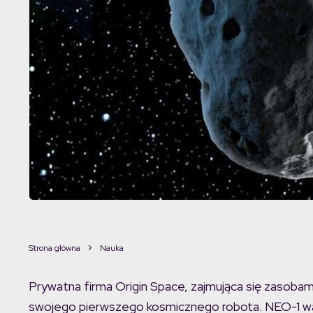
Strona główna
Nauka
Prywatna firma Origin Space, zajmująca się zasobam
swojego pierwszego kosmicznego robota. NEO-1 waż