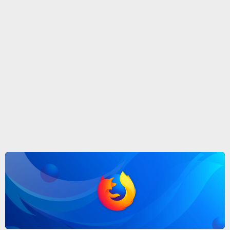
Po 18 latach Mozilla spełniła prośby użytkowników Firefox