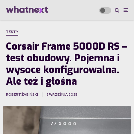
TESTY
Corsair Frame 5000D RS –
test obudowy. Pojemna i
wysoce konfigurowalna.
Ale też i głośna
ROBERT ŻABIŃSKI
2 WRZEŚNIA 2025
·