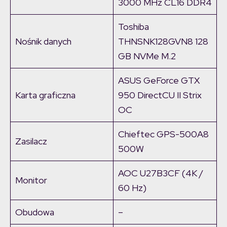
3000 MHz CL16 DDR4
Toshiba
Nośnik danych
THNSNK128GVN8 128
GB NVMe M.2
ASUS GeForce GTX
Karta graficzna
950 DirectCU II Strix
OC
Chieftec GPS-500A8
Zasilacz
500W
AOC U27B3CF (4K /
Monitor
60 Hz)
Obudowa
–