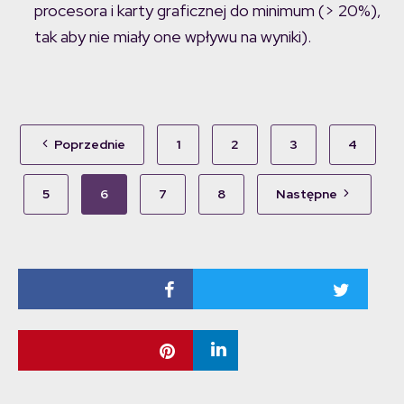
procesora i karty graficznej do minimum (> 20%),
tak aby nie miały one wpływu na wyniki).
Poprzednie
1
2
3
4
5
6
7
8
Następne