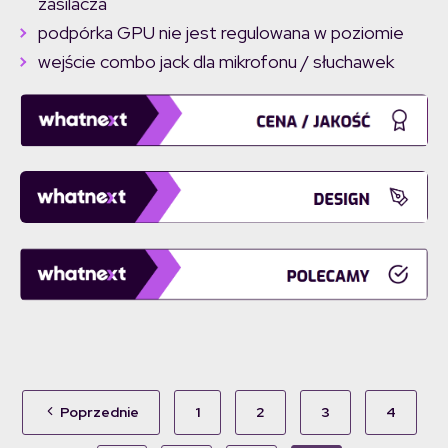
zasilacza
podpórka GPU nie jest regulowana w poziomie
wejście combo jack dla mikrofonu / słuchawek
Poprzednie
1
2
3
4