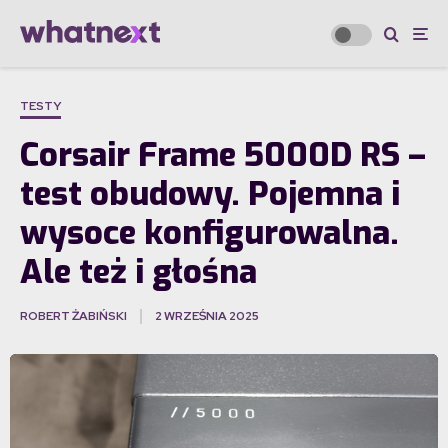
TESTY
Corsair Frame 5000D RS –
test obudowy. Pojemna i
wysoce konfigurowalna.
Ale też i głośna
ROBERT ŻABIŃSKI
2 WRZEŚNIA 2025
·