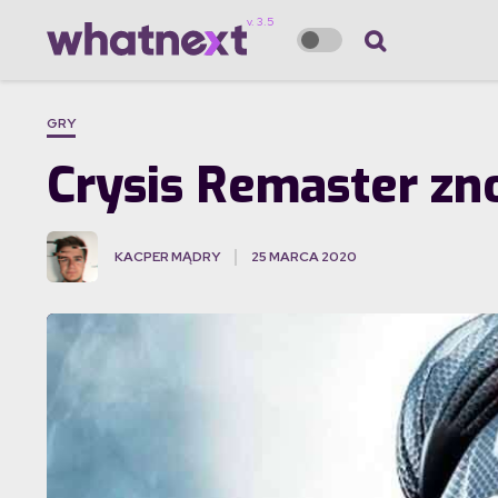
GRY
Crysis Remaster zn
KACPER MĄDRY
25 MARCA 2020
·