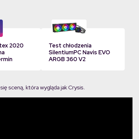
tex 2020
Test chłodzenia
na
SilentiumPC Navis EVO
ermin
ARGB 360 V2
ię sceną, która wygląda jak Crysis.