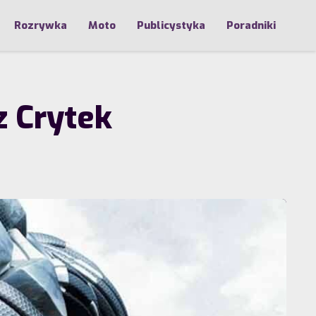
Rozrywka
Moto
Publicystyka
Poradniki
z Crytek