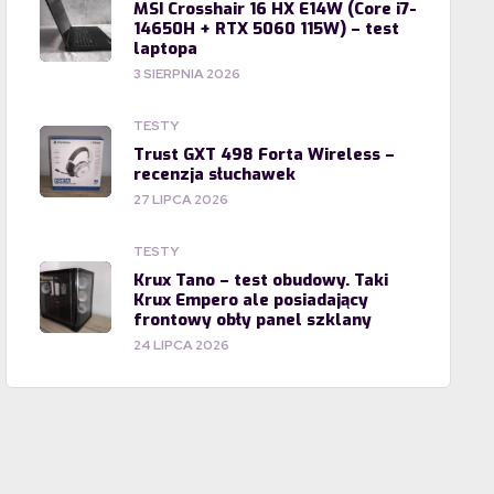
MSI Crosshair 16 HX E14W (Core i7-
14650H + RTX 5060 115W) – test
laptopa
3 SIERPNIA 2026
TESTY
Trust GXT 498 Forta Wireless –
recenzja słuchawek
27 LIPCA 2026
TESTY
Krux Tano – test obudowy. Taki
Krux Empero ale posiadający
frontowy obły panel szklany
24 LIPCA 2026