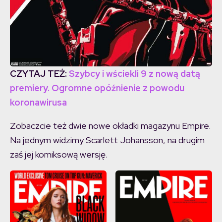
CZYTAJ TEŻ:
Szybcy i wściekli 9 z nową datą
premiery. Ogromne opóźnienie z powodu
koronawirusa
Zobaczcie też dwie nowe okładki magazynu Empire.
Na jednym widzimy Scarlett Johansson, na drugim
zaś jej komiksową wersję.