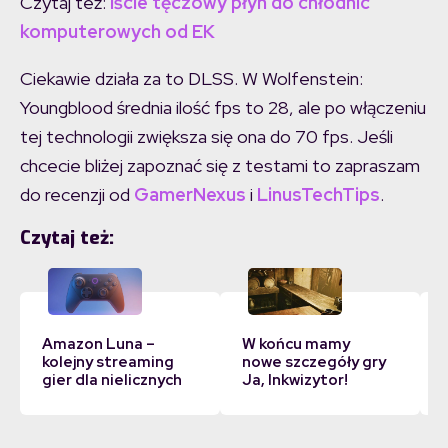
Czytaj też:
Iście tęczowy płyn do chłodnic
komputerowych od EK
Ciekawie działa za to DLSS. W Wolfenstein:
Youngblood średnia ilość fps to 28, ale po włączeniu
tej technologii zwiększa się ona do 70 fps. Jeśli
chcecie bliżej zapoznać się z testami to zapraszam
do recenzji od
GamerNexus
i
LinusTechTips
.
Czytaj też:
Amazon Luna –
W końcu mamy
kolejny streaming
nowe szczegóły gry
gier dla nielicznych
Ja, Inkwizytor!