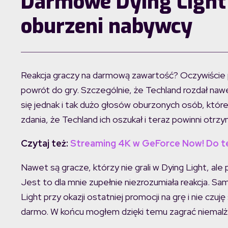
Darmowe Dying Light 
oburzeni nabywcy
Reakcja graczy na darmową zawartość? Oczywiście p
powrót do gry. Szczególnie, że Techland rozdał naw
się jednak i tak dużo głosów oburzonych osób, które
zdania, że Techland ich oszukał i teraz powinni otrz
Czytaj też:
Streaming 4K w GeForce Now! Do t
Nawet są gracze, którzy nie grali w Dying Light, ale p
Jest to dla mnie zupełnie niezrozumiała reakcja. Sa
Light przy okazji ostatniej promocji na grę i nie czuj
darmo. W końcu mogłem dzięki temu zagrać niemalże