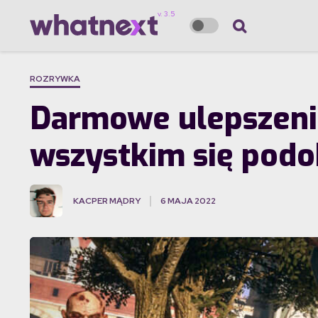
ROZRYWKA
Darmowe ulepszenie 
wszystkim się pod
KACPER MĄDRY
6 MAJA 2022
·