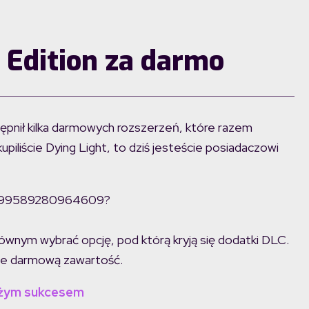
 Edition za darmo
ępnił kilka darmowych rozszerzeń, które razem
kupiliście Dying Light, to dziś jesteście posiadaczowi
22199589280964609?
ównym wybrać opcję, pod którą kryją się dodatki DLC.
ie darmową zawartość.
dużym sukcesem