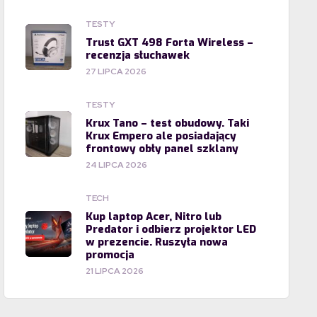
TESTY
Trust GXT 498 Forta Wireless –
recenzja słuchawek
27 LIPCA 2026
TESTY
Krux Tano – test obudowy. Taki
Krux Empero ale posiadający
frontowy obły panel szklany
24 LIPCA 2026
TECH
Kup laptop Acer, Nitro lub
Predator i odbierz projektor LED
w prezencie. Ruszyła nowa
promocja
21 LIPCA 2026