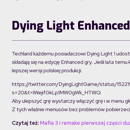
Dying Light Enhanced
Techland każdemu posiadaczowi Dying Light 1 udost
składają się na edycję Enhanced gry. Jeśli lata temu 
lepszej wersji polskiej produkcji.
https://twitter.com/DyingLightGame/status/15
s=20&t=lWejifGkLp1MW0gWk_HTWQ
Aby ulepszyć grę wystarczy włączyć grę i w menu gł
Z tych właśnie menusów bez problemów pobierzec
Czytaj też:
Mafia 3 i remake pierwszej części 