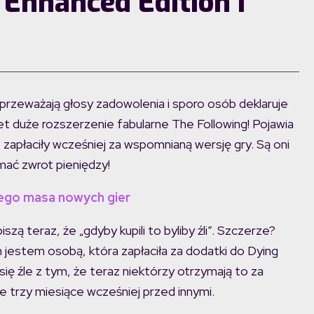
Enhanced Edition i
rzeważają głosy zadowolenia i sporo osób deklaruje
et duże rozszerzenie fabularne The Following! Pojawia
 zapłaciły wcześniej za wspomnianą wersję gry. Są oni
ymać zwrot pieniędzy!
ego masa nowych gier
iszą teraz, że „gdyby kupili to byliby źli”. Szczerze?
m jestem osobą, która zapłaciła za dodatki do Dying
ę się źle z tym, że teraz niektórzy otrzymają to za
 trzy miesiące wcześniej przed innymi.