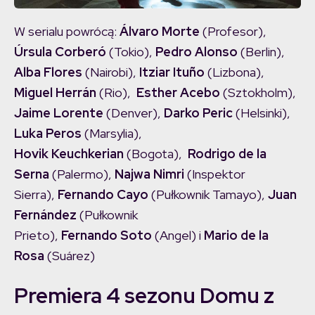
W serialu powrócą:
Álvaro
Morte
(Profesor),
Úrsula
Corberó
(Tokio),
Pedro
Alonso
(Berlin),
Alba
Flores
(Nairobi),
Itziar
Ituño
(Lizbona),
Miguel
Herrán
(Rio),
Esther
Acebo
(Sztokholm),
Jaime
Lorente
(Denver),
Darko Peric
(Helsinki),
Luka
Peros
(Marsylia),
Hovik
Keuchkerian
(Bogota),
Rodrigo
de la
Serna
(Palermo),
Najwa Nimri
(Inspektor
Sierra),
Fernando
Cayo
(Pułkownik Tamayo),
Juan
Fernández
(Pułkownik
Prieto),
Fernando
Soto
(Angel) i
Mario
de la
Rosa
(Suárez)
Premiera 4 sezonu Domu z