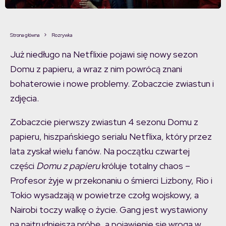
Strona główna
Rozrywka
Już niedługo na Netflixie pojawi się nowy sezon
Domu z papieru, a wraz z nim powrócą znani
bohaterowie i nowe problemy. Zobaczcie zwiastun i
zdjęcia.
Zobaczcie pierwszy zwiastun 4 sezonu Domu z
papieru, hiszpańskiego serialu Netflixa, który przez
lata zyskał wielu fanów. Na początku czwartej
części
Domu z papieru
króluje totalny chaos –
Profesor żyje w przekonaniu o śmierci Lizbony, Rio i
Tokio wysadzają w powietrze czołg wojskowy, a
Nairobi toczy walkę o życie. Gang jest wystawiony
na najtrudniejszą próbę, a pojawienie się wroga w