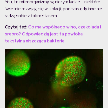
You, te mikroorganizmy są niczym ludzie – niektóre
świetnie rozwijają się w izolacji, podczas gdy inne nie
radzą sobie z takim stanem.
Czytaj też:
Co ma wspólnego wino, czekolada i
srebro? Odpowiedzią jest ta powłoka
tekstylna niszcząca bakterie