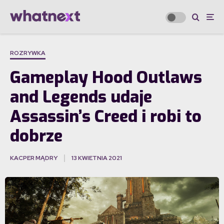
ROZRYWKA
Gameplay Hood Outlaws
and Legends udaje
Assassin’s Creed i robi to
dobrze
KACPER MĄDRY
13 KWIETNIA 2021
·