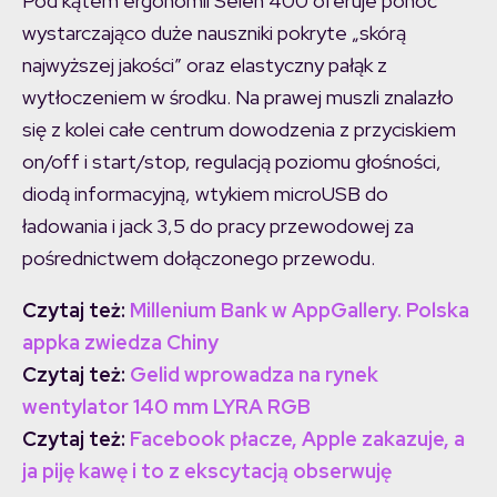
Pod kątem ergonomii Selen 400 oferuje ponoć
wystarczająco duże nauszniki pokryte „skórą
najwyższej jakości” oraz elastyczny pałąk z
wytłoczeniem w środku. Na prawej muszli znalazło
się z kolei całe centrum dowodzenia z przyciskiem
on/off i start/stop, regulacją poziomu głośności,
diodą informacyjną, wtykiem microUSB do
ładowania i jack 3,5 do pracy przewodowej za
pośrednictwem dołączonego przewodu.
Czytaj też:
Millenium Bank w AppGallery. Polska
appka zwiedza Chiny
Czytaj też:
Gelid wprowadza na rynek
wentylator 140 mm LYRA RGB
Czytaj też:
Facebook płacze, Apple zakazuje, a
ja piję kawę i to z ekscytacją obserwuję