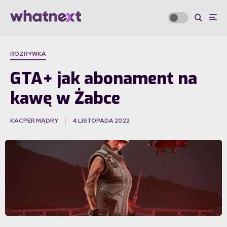
ROZRYWKA
GTA+ jak abonament na
kawę w Żabce
KACPER MĄDRY
4 LISTOPADA 2022
·