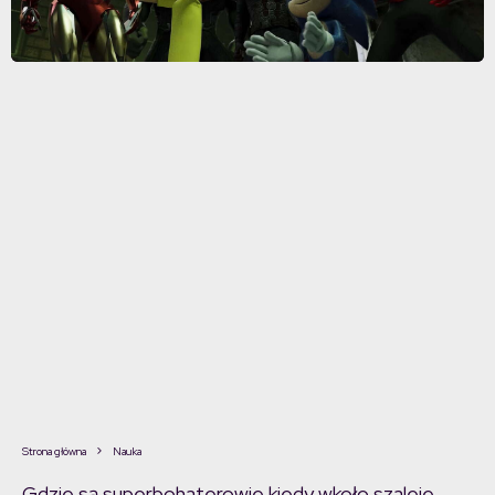
Strona główna
Nauka
Gdzie są superbohaterowie kiedy wkoło szaleje