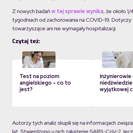
Z nowych badań
w tej sprawie wynika
, że około 1
tygodniach od zachorowania na COVID-19. Dotyczy to
towarzyszące ani nie wymagały hospitalizacji.
Czytaj też:
Test na poziom
Inżynierowie 
angielskiego – co to
niedźwiedzie
jest?
wyjątkowej c
Autorzy tych analiz skupili się na informacjach zwi
lat. Stwierdzono u nich zakażenie SARS-CoV-2, lecz 