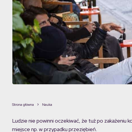
Strona główna
Nauka
Ludzie nie powinni oczekiwać, że tuż po zakażeniu k
miejsce np. w przypadku przeziębień.