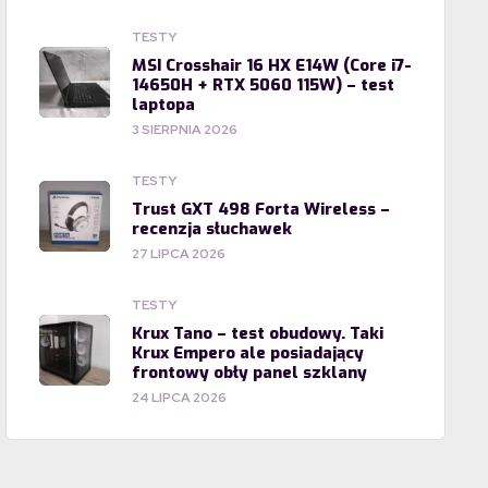
TESTY
MSI Crosshair 16 HX E14W (Core i7-
14650H + RTX 5060 115W) – test
laptopa
3 SIERPNIA 2026
TESTY
Trust GXT 498 Forta Wireless –
recenzja słuchawek
27 LIPCA 2026
TESTY
Krux Tano – test obudowy. Taki
Krux Empero ale posiadający
frontowy obły panel szklany
24 LIPCA 2026