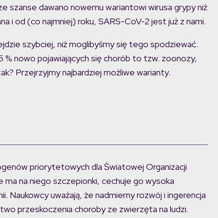
ksze szanse dawano nowemu wariantowi wirusa grypy niż
a i od (co najmniej) roku, SARS-CoV-2 jest już z nami.
jdzie szybciej, niż moglibyśmy się tego spodziewać.
 % nowo pojawiających się chorób to tzw. zoonozy,
ak? Przejrzyjmy najbardziej możliwe warianty.
togenów priorytetowych dla Światowej Organizacji
 ma na niego szczepionki, cechuje go wysoka
emii. Naukowcy uważają, że nadmierny rozwój i ingerencja
two przeskoczenia choroby ze zwierzęta na ludzi.