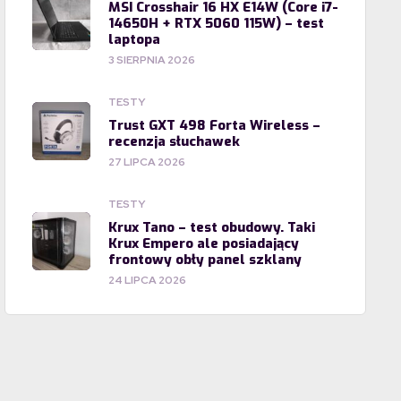
MSI Crosshair 16 HX E14W (Core i7-
14650H + RTX 5060 115W) – test
laptopa
3 SIERPNIA 2026
TESTY
Trust GXT 498 Forta Wireless –
recenzja słuchawek
27 LIPCA 2026
TESTY
Krux Tano – test obudowy. Taki
Krux Empero ale posiadający
frontowy obły panel szklany
24 LIPCA 2026