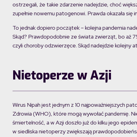
ostrzegali, że takie zdarzenie nadejdzie, choć wię
zupełnie nowemu patogenowi. Prawda okazała się inn
To jednak dopiero początek – kolejna pandemia nade
Skąd? Prawdopodobnie ze świata zwierząt, bo aż 75
czyli choroby odzwierzęce. Skąd nadejdzie kolejny at
Nietoperze w Azji
Wirus Nipah jest jednym z 10 najpoważniejszych pa
Zdrowia (WHO), które mogą wywołać pandemię. Nie
śmiertelność, a w Azji doszło już do kilku jego epid
w siedliska nietoperzy zwiększają prawdopodobieńs