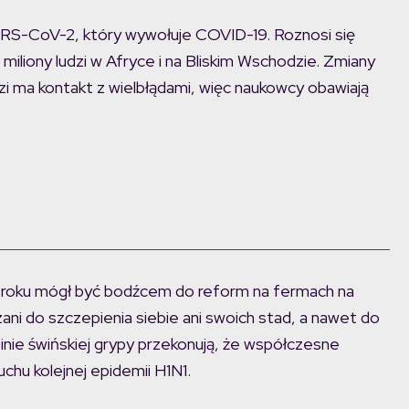
ARS-CoV-2, który wywołuje COVID-19. Roznosi się
 miliony ludzi w Afryce i na Bliskim Wschodzie. Zmiany
dzi ma kontakt z wielbłądami, więc naukowcy obawiają
09 roku mógł być bodźcem do reform na fermach na
zani do szczepienia siebie ani swoich stad, a nawet do
dzinie świńskiej grypy przekonują, że współczesne
chu kolejnej epidemii H1N1.