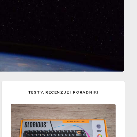
Jaka będzie kolejna pandemia? Bo że będzie jest niemal pewne
TESTY, RECENZJE I PORADNIKI