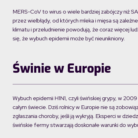
MERS-CoV to wirus o wiele bardziej zabójczy niż S
przez wielbłądy, od których mleka i mięsa są zależne
klimatu i przeludnienie powodują, że coraz więcej lu
się, że wybuch epidemii może być nieunikniony.
Świnie w Europie
Wybuch epidemii H1N1, czyli świńskiej grypy, w 20
całym świecie. Dziś rolnicy w Europie nie są zobowią
zgłaszania choroby, jeśli ją wykryją. Eksperci w dzie
świńskie fermy stwarzają doskonałe warunki do wybu