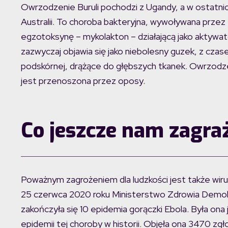
Owrzodzenie Buruli pochodzi z Ugandy, a w ostatnich
Australii. To choroba bakteryjna, wywoływana przez
egzotoksynę – mykolakton – działającą jako aktyw
zazwyczaj objawia się jako niebolesny guzek, z czase
podskórnej, drążące do głębszych tkanek. Owrzodzen
jest przenoszona przez oposy.
Co jeszcze nam zagra
Poważnym zagrożeniem dla ludzkości jest także wiru
25 czerwca 2020 roku Ministerstwo Zdrowia Demokr
zakończyła się 10 epidemia gorączki Ebola. Była ona 
epidemii tej choroby w historii. Objęła ona 3470 