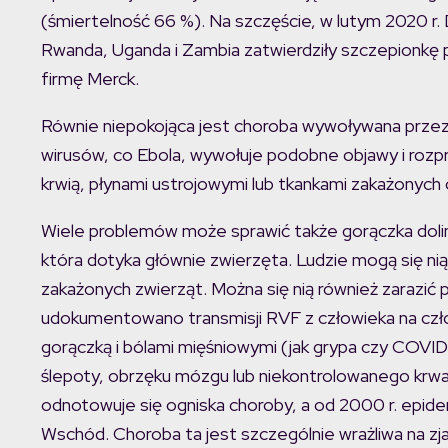
(śmiertelność 66 %). Na szczęście, w lutym 2020 r
Rwanda, Uganda i Zambia zatwierdziły szczepionkę 
firmę Merck.
Równie niepokojąca jest choroba wywoływana przez 
wirusów, co Ebola, wywołuje podobne objawy i rozpr
krwią, płynami ustrojowymi lub tkankami zakażonych
Wiele problemów może sprawić także gorączka doli
która dotyka głównie zwierzęta. Ludzie mogą się nią
zakażonych zwierząt. Można się nią również zarazić 
udokumentowano transmisji RVF z człowieka na czł
gorączką i bólami mięśniowymi (jak grypa czy COVID
ślepoty, obrzęku mózgu lub niekontrolowanego krwawie
odnotowuje się ogniska choroby, a od 2000 r. epidemi
Wschód. Choroba ta jest szczególnie wrażliwa na zja