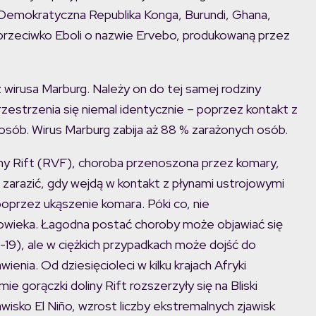
. Demokratyczna Republika Konga, Burundi, Ghana,
przeciwko Eboli o nazwie Ervebo, produkowaną przez
wirusa Marburg. Należy on do tej samej rodziny
zestrzenia się niemal identycznie – poprzez kontakt z
 osób. Wirus Marburg zabija aż 88 % zarażonych osób.
ny Rift (RVF), choroba przenoszona przez komary,
 zarazić, gdy wejdą w kontakt z płynami ustrojowymi
poprzez ukąszenie komara. Póki co, nie
owieka. Łagodna postać choroby może objawiać się
-19), ale w ciężkich przypadkach może dojść do
nia. Od dziesięcioleci w kilku krajach Afryki
e gorączki doliny Rift rozszerzyły się na Bliski
wisko El Niño, wzrost liczby ekstremalnych zjawisk