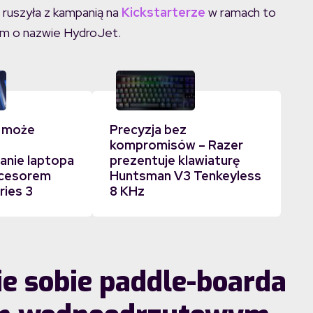
ruszyła z kampanią na
Kickstarterze
w ramach to
owym o nazwie HydroJet.
 może
Precyzja bez
kompromisów – Razer
nie laptopa
prezentuje klawiaturę
ocesorem
Huntsman V3 Tenkeyless
ries 3
8 KHz
ie sobie paddle-boarda