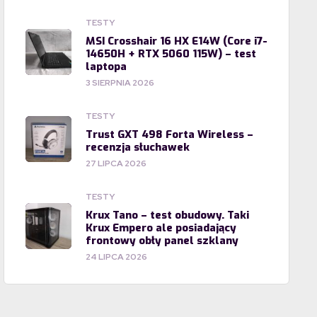
TESTY
MSI Crosshair 16 HX E14W (Core i7-
14650H + RTX 5060 115W) – test
laptopa
3 SIERPNIA 2026
TESTY
Trust GXT 498 Forta Wireless –
recenzja słuchawek
27 LIPCA 2026
TESTY
Krux Tano – test obudowy. Taki
Krux Empero ale posiadający
frontowy obły panel szklany
24 LIPCA 2026