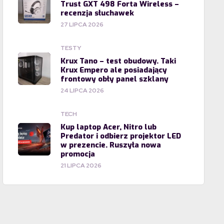
Trust GXT 498 Forta Wireless –
recenzja słuchawek
27 LIPCA 2026
TESTY
Krux Tano – test obudowy. Taki
Krux Empero ale posiadający
frontowy obły panel szklany
24 LIPCA 2026
TECH
Kup laptop Acer, Nitro lub
Predator i odbierz projektor LED
w prezencie. Ruszyła nowa
promocja
21 LIPCA 2026