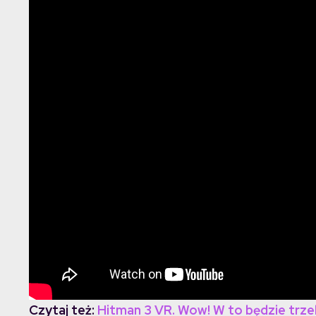
Czytaj też:
Hitman 3 VR. Wow! W to będzie trze