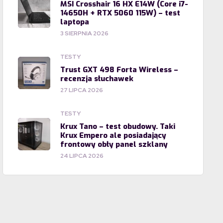
MSI Crosshair 16 HX E14W (Core i7-
14650H + RTX 5060 115W) – test
laptopa
3 SIERPNIA 2026
TESTY
Trust GXT 498 Forta Wireless –
recenzja słuchawek
27 LIPCA 2026
TESTY
Krux Tano – test obudowy. Taki
Krux Empero ale posiadający
frontowy obły panel szklany
24 LIPCA 2026